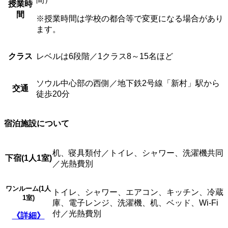
授業時
間
※授業時間は学校の都合等で変更になる場合があり
ます。
クラス
レベルは6段階／1クラス8～15名ほど
ソウル中心部の西側／地下鉄2号線「新村」駅から
交通
徒歩20分
宿泊施設について
机、寝具類付／トイレ、シャワー、洗濯機共同
下宿(
1人1室)
／光熱費別
ワンルーム(
1人
トイレ、シャワー、エアコン、キッチン、冷蔵
1室)
庫、電子レンジ、洗濯機、机、ベッド、Wi-Fi
付／光熱費別
《詳細》