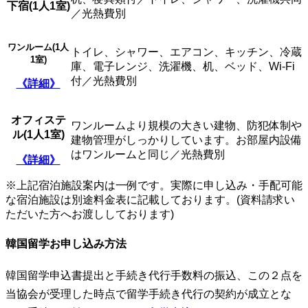
下宿(
1人1室)
／光熱費別
ワンルーム(
1人
トイレ、シャワー、エアコン、キッチン、冷蔵
1室)
庫、電子レンジ、洗濯機、机、ベッド、Wi-Fi
付／光熱費別
《詳細》
オフィステ
ワンルームより規模の大きい建物、防犯体制や
ル(
1人1室)
建物管理がしっかりしています。お部屋内設備
はワンルームと同じ／光熱費別
《詳細》
※上記宿泊施設案内は一例です。実際に申し込み・手配可能
な宿泊施設は別途料金表に記載しております。(資料請求い
ただいた方へお渡ししております)
韓国留学お申し込み方法
韓国留学申込書提出と手続き代行手数料の振込、この２点を
当協会が受理した時点で留学手続き代行の契約が成立とな