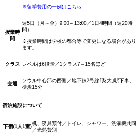
※留学費用の一例はこちら
週5日（月～金）9:00～13:00／1日4時間（週20時
間）
授業時
間
※授業時間は学校の都合等で変更になる場合があり
ます。
クラス
レベルは6段階／1クラス7～15名ほど
ソウル中心部の西側／地下鉄2号線｢梨大｣駅下車、
交通
徒歩15分
宿泊施設について
机、寝具類付／トイレ、シャワー、洗濯機共同
下宿(
1人1室)
／光熱費別