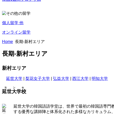
個人留学 他
オンライン留学
Home
長期-新村エリア
長期-新村エリア
新村エリア
延世大学
|
梨花女子大学
|
弘益大学
|
西江大学
|
明知大学
ヨンセ
延世大学校
延世大学の韓国語語学堂は、世界で最初の韓国語専門
する優秀な講師陣と体系化された多様なカリキュラム