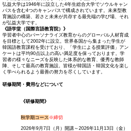
弘益大学は1946年に設立した4年生総合大学でソウルキャン
パスを含む4つのキャンパスで構成されています。未来型教
育施設の構築、若さと未来が共存する最先端の学び場、それ
が弘益大学です。
《語学堂（国際言語教育院）》
学習者中心のパーソナライズ教育からのグローバル人材育成
を目標として2002年に設立。世界各国から集まった学生が
韓国語教育課程を受けており、「学生による授業評価」アン
ケートは平均90点以上の高い満足度を保っております。学
習者の様々なニーズを反映した体系的な教育、優秀な教師
陣、そして最高の教育施設。皆様が韓国語・韓国文化を楽し
く学べられるよう最善の努力を尽くしています。
研修期間・費用などについて
《研修期間》
秋学期コース
※締切
2026年9月7日（月）開講～2026年11月13日（金）