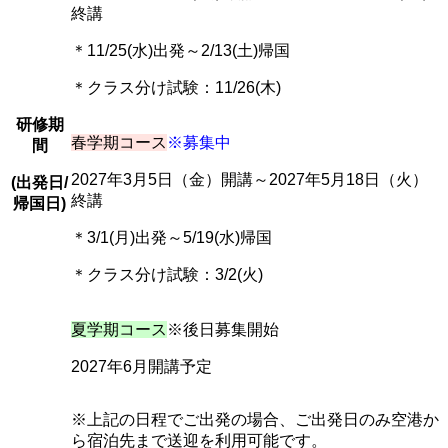
終講
＊11/25(水)出発～2/13(土)帰国
＊クラス分け試験：11/26(木)
研修期
春学期コース
※募集中
間
2027年3月5日（金）開講～2027年5月18日（火）
(出発日/
終講
帰国日)
＊3/1(月)出発～5/19(水)帰国
＊クラス分け試験：3/2(火)
夏学期コース
※後日募集開始
2027年6月開講予定
※上記の日程でご出発の場合、ご出発日のみ空港か
ら宿泊先まで送迎を利用可能です。