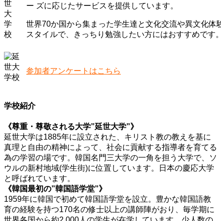
ー ズに応じたサービスを提供しています。
世界70か国から集まった学生達と文化交流や異文化体
スタイルで、きっちり勉強したい方にはおすすめです
学校訪問レポートはこちら
参加者アンケートはこちら
学校紹介
《尊重・尊敬される大学”延世大学”》
延世大学は1885年に設立された、キリスト教の教えを基に
真理と自由の精神によって、社会に貢献する指導者を育てる
為の学習の場です。韓国名門三大学の一角を担う大学で、ソ
ウルの新村地域(学生街)に位置しています。日本の慶応大学
と呼ばれています。
《韓国最初の”韓国語学堂”》
1959年に韓国で初めて韓国語学堂を設立。豊かな韓国語教
育の経験を持つ170名の修士以上の講師陣がおり、毎学期に
世界各国から約2,000人の学生が在学しています。少人数の