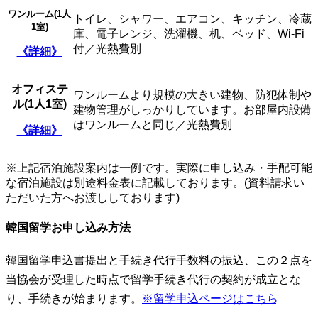
ワンルーム(
1人
トイレ、シャワー、エアコン、キッチン、冷蔵
1室)
庫、電子レンジ、洗濯機、机、ベッド、Wi-Fi
付／光熱費別
《詳細》
オフィステ
ワンルームより規模の大きい建物、防犯体制や
ル(
1人1室)
建物管理がしっかりしています。お部屋内設備
はワンルームと同じ／光熱費別
《詳細》
※上記宿泊施設案内は一例です。実際に申し込み・手配可能
な宿泊施設は別途料金表に記載しております。(資料請求い
ただいた方へお渡ししております)
韓国留学お申し込み方法
韓国留学申込書提出と手続き代行手数料の振込、この２点を
当協会が受理した時点で留学手続き代行の契約が成立とな
り、手続きが始まります。
※留学申込ページはこちら