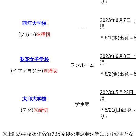
り）
2023年6月7日
西江大学校
講
ーー
(ソガン)
※締切
＊6/1(木)出発
2023年6月8日
梨花女子学校
講
ワンルーム
(イファヨジャ)
※締切
＊6/2(金)出発
2023年5月22
大邱大学校
講
学生寮
(テグ)
※締切
＊5/21(日)出
り）
※上記の学校及び宿泊先は今後の申込状況等により変更とな