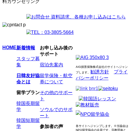
HOME
新着情報
お申し込み後の
サポート
スタッフ募
集
宿泊先案内
AIG損害保険株式会社のサイトへジャン
勧誘方針
プライ
プします
。
日韓友好協
留学保険・航空
バシーポリシー
会とは
券について
留学プラン
その他のサポー
ト
韓国長期留
学
ソウルでのサポ
ート
韓国短期留
学
参加者の声
各サイトへジャンプします。
※当協会は
NPO留学協会の会員です。
宗教団体と