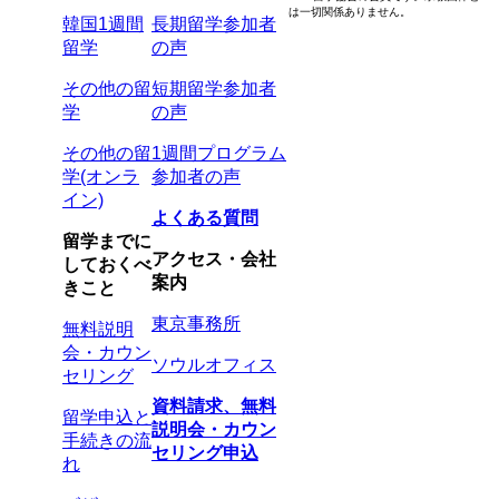
は一切関係ありません。
韓国1週間
長期留学参加者
留学
の声
その他の留
短期留学参加者
学
の声
その他の留
1週間プログラム
学(オンラ
参加者の声
イン)
よくある質問
留学までに
アクセス・会社
しておくべ
案内
きこと
東京事務所
無料説明
会・カウン
ソウルオフィス
セリング
資料請求、無料
留学申込と
説明会・カウン
手続きの流
セリング申込
れ