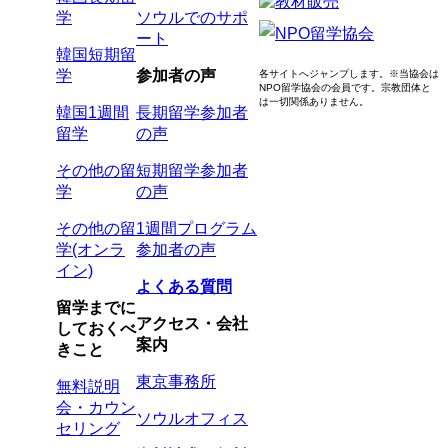
学
ソウルでのサポ
ート
韓国短期留
学
参加者の声
各サイトへジャンプします。
※当協会は
NPO留学協会の会員です。
宗教団体と
は一切関係ありません。
韓国1週間
長期留学参加者
留学
の声
その他の留
短期留学参加者
学
の声
その他の留
1週間プログラム
学(オンラ
参加者の声
イン)
よくある質問
留学までに
アクセス・会社
しておくべ
案内
きこと
東京事務所
無料説明
会・カウン
ソウルオフィス
セリング