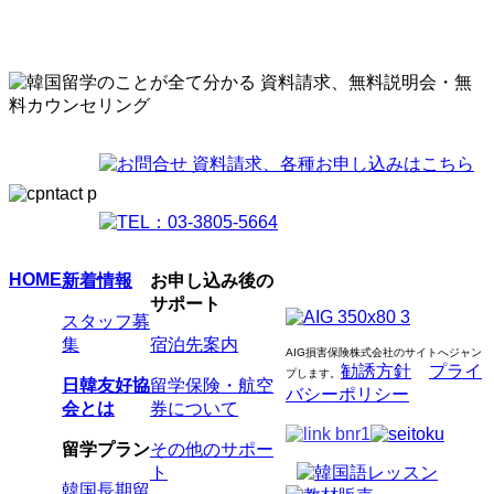
HOME
新着情報
お申し込み後の
サポート
スタッフ募
集
宿泊先案内
AIG損害保険株式会社のサイトへジャン
勧誘方針
プライ
プします
。
日韓友好協
留学保険・航空
バシーポリシー
会とは
券について
留学プラン
その他のサポー
ト
韓国長期留