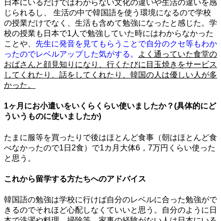
日本にいるだけではわからない文化の違いや生活の違いを感
じられるし、 生活の中で韓国語を使う環境になるので学校
の授業だけでなく、生活も含めて勉強になったと感じた。学
校の授業も日本で1人で勉強していた時にはわからなかった
ことや、
先生に発音を見てもらうことで自分のクセ等もわか
ったのでレベルアップした気がする。
よく通っていた食堂の
おばさんと顔見知りになり、行くたびに目玉焼きをサービス
してくれたり、話をしてくれたり、韓国の人は優しい人が多
かった。
1ヶ月にお小遣いをいくらくらい使いましたか？(具体的にど
ういうものに使いましたか)
たまに服等を買ったりで後はほとんど食事（朝はほとんど食
べなかったので1日2食）で1カ月大体6，7万円くらい使った
と思う。
これから留学する方たちへのアドバイス
韓国語の勉強は学校に行けば自分のレベルに合った勉強がで
きるのでそれほど心配しなくていいと思う。自分のように日
本で洗濯や料理、掃除等、家事の経験がない人は日本にいる