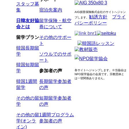
スタッフ募
集
宿泊先案内
AIG損害保険株式会社のサイトへジャン
勧誘方針
プライ
プします
。
日韓友好協
留学保険・航空
バシーポリシー
会とは
券について
留学プラン
その他のサポー
ト
韓国長期留
学
ソウルでのサポ
ート
韓国短期留
学
参加者の声
各サイトへジャンプします。
※当協会は
NPO留学協会の会員です。
宗教団体と
は一切関係ありません。
韓国1週間
長期留学参加者
留学
の声
その他の留
短期留学参加者
学
の声
その他の留
1週間プログラム
学(オンラ
参加者の声
イン)