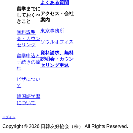
よくある質問
留学までに
アクセス・会社
しておくべ
案内
きこと
東京事務所
無料説明
会・カウン
ソウルオフィス
セリング
資料請求、無料
留学申込と
説明会・カウン
手続きの流
セリング申込
れ
ビザについ
て
韓国語学習
について
ログイン
Copyright ©
2026 日韓友好協会（株） All Rights Reserved.