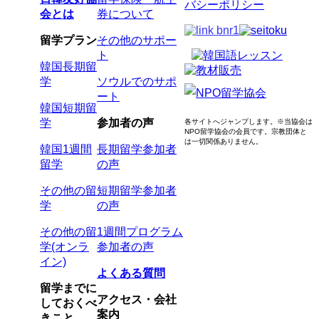
バシーポリシー
会とは
券について
留学プラン
その他のサポー
ト
韓国長期留
学
ソウルでのサポ
ート
韓国短期留
学
参加者の声
各サイトへジャンプします。
※当協会は
NPO留学協会の会員です。
宗教団体と
は一切関係ありません。
韓国1週間
長期留学参加者
留学
の声
その他の留
短期留学参加者
学
の声
その他の留
1週間プログラム
学(オンラ
参加者の声
イン)
よくある質問
留学までに
アクセス・会社
しておくべ
案内
きこと