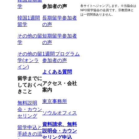
学
参加者の声
各サイトへジャンプします。
※当協会は
NPO留学協会の会員です。
宗教団体と
は一切関係ありません。
韓国1週間
長期留学参加者
留学
の声
その他の留
短期留学参加者
学
の声
その他の留
1週間プログラム
学(オンラ
参加者の声
イン)
よくある質問
留学までに
アクセス・会社
しておくべ
案内
きこと
東京事務所
無料説明
会・カウン
ソウルオフィス
セリング
資料請求、無料
留学申込と
説明会・カウン
手続きの流
セリング申込