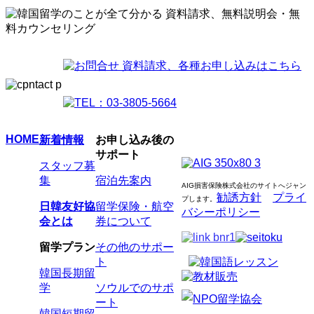
HOME
新着情報
お申し込み後の
サポート
スタッフ募
集
宿泊先案内
AIG損害保険株式会社のサイトへジャン
勧誘方針
プライ
プします
。
日韓友好協
留学保険・航空
バシーポリシー
会とは
券について
留学プラン
その他のサポー
ト
韓国長期留
学
ソウルでのサポ
ート
韓国短期留