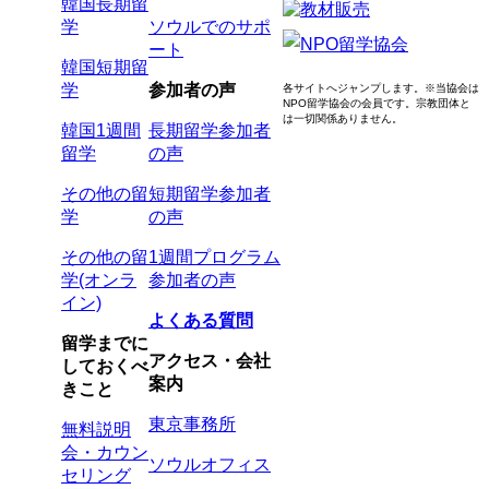
韓国長期留
学
ソウルでのサポ
ート
韓国短期留
学
参加者の声
各サイトへジャンプします。
※当協会は
NPO留学協会の会員です。
宗教団体と
は一切関係ありません。
韓国1週間
長期留学参加者
留学
の声
その他の留
短期留学参加者
学
の声
その他の留
1週間プログラム
学(オンラ
参加者の声
イン)
よくある質問
留学までに
アクセス・会社
しておくべ
案内
きこと
東京事務所
無料説明
会・カウン
ソウルオフィス
セリング