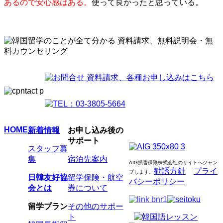
あるので安心感はある。
使って良かったと思っている。
HOME
新着情報
お申し込み後の
サポート
スタッフ募
集
宿泊先案内
AIG損害保険株式会社のサイトへジャン
勧誘方針
プライ
プします
。
日韓友好協
留学保険・航空
バシーポリシー
会とは
券について
留学プラン
その他のサポー
ト