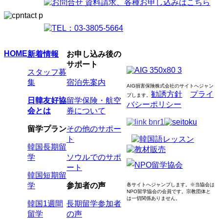
HOME
新着情報
お申し込み後の
サポート
スタッフ募
集
宿泊先案内
AIG損害保険株式会社のサイトへジャン
勧誘方針
プライ
プします
。
日韓友好協
留学保険・航空
バシーポリシー
会とは
券について
留学プラン
その他のサポー
ト
韓国長期留
学
ソウルでのサポ
ート
韓国短期留
学
参加者の声
各サイトへジャンプします。
※当協会は
NPO留学協会の会員です。
宗教団体と
は一切関係ありません。
韓国1週間
長期留学参加者
留学
の声