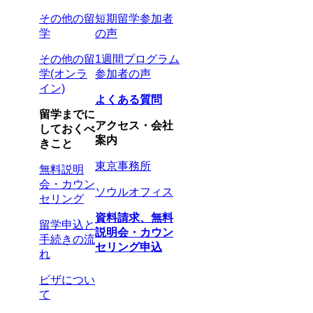
その他の留
短期留学参加者
学
の声
その他の留
1週間プログラム
学(オンラ
参加者の声
イン)
よくある質問
留学までに
アクセス・会社
しておくべ
案内
きこと
東京事務所
無料説明
会・カウン
ソウルオフィス
セリング
資料請求、無料
留学申込と
説明会・カウン
手続きの流
セリング申込
れ
ビザについ
て